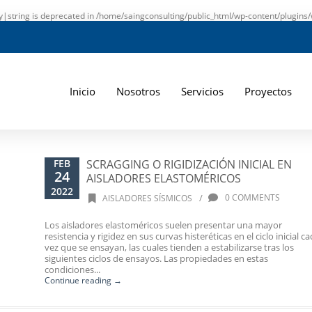
ay|string is deprecated in
/home/saingconsulting/public_html/wp-content/plugins/
Inicio
Nosotros
Servicios
Proyectos
FEB
SCRAGGING O RIGIDIZACIÓN INICIAL EN
24
AISLADORES ELASTOMÉRICOS
2022
/
0 COMMENTS
AISLADORES SÍSMICOS
Los aisladores elastoméricos suelen presentar una mayor
resistencia y rigidez en sus curvas histeréticas en el ciclo inicial c
vez que se ensayan, las cuales tienden a estabilizarse tras los
siguientes ciclos de ensayos. Las propiedades en estas
condiciones...
Continue reading →