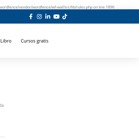
wordfence/vendor/wordfence/wf-waf/src/lib/rules.php
on line
1896
Libro
Cursos gratis
ada