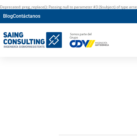
Deprecated
: preg_replace(): Passing null to parameter #3 ($subject) of type arr
Blog
Contáctanos