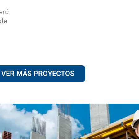
erú
 de
VER MÁS PROYECTOS