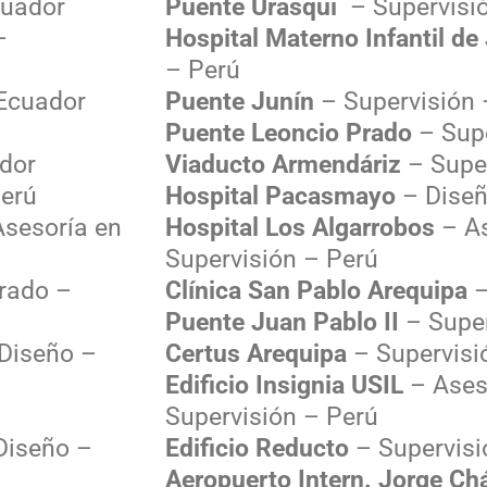
cuador
Puente Urasqui
– Supervisió
–
Hospital Materno Infantil de
– Perú
Ecuador
Puente Junín
– Supervisión 
Puente Leoncio Prado
– Supe
dor
Viaducto Armendáriz
– Super
Perú
Hospital Pacasmayo
– Diseñ
sesoría en
Hospital Los Algarrobos
– As
Supervisión – Perú
Prado –
Clínica San Pablo Arequipa
–
Puente Juan Pablo II
– Super
Diseño –
Certus Arequipa
– Supervisi
Edificio Insignia USIL
– Ases
Supervisión – Perú
Diseño –
Edificio Reducto
– Supervisi
Aeropuerto Intern. Jorge Ch