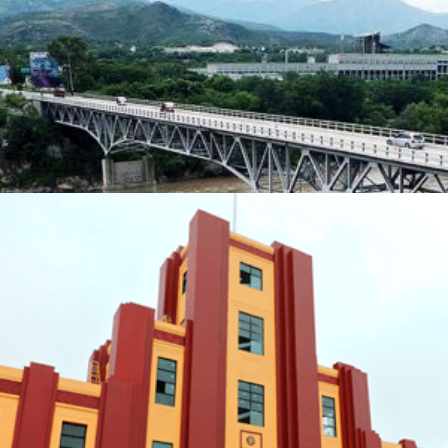
Puente Chetumal
Dispositivo:
Amortiguadores sísmicos
Participación:
Asesoría en diseño
Ubicación:
Guatemala
Reforzamiento Colegio Militar
Leoncio Prado
Dispositivo:
Amortiguadore sísmicos
Participación:
Diseño y Supervisión
Ubicación:
Lima, Perú