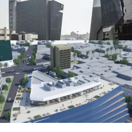
Dispositivo:
Aisladores sísmicos
Participación:
Supervisión
Ubicación:
Lima, Perú
Nueva Sede SBS
Dispositivo:
Aisladores sísmicos
Participación:
Supervisión
Ubicación:
Lima, Perú