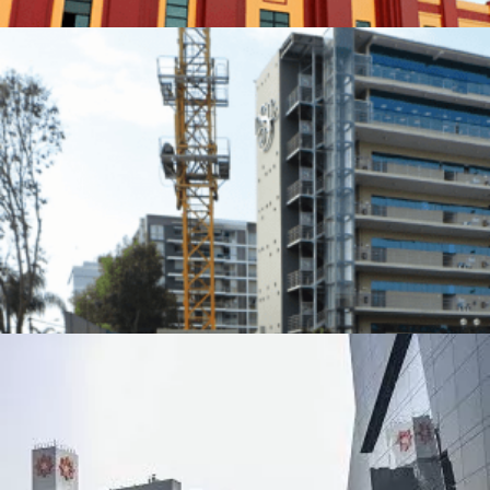
Ampliación USIL
Dispositivo:
Aisladores sísmicos
Participación:
Asesoría y Supervisión
Ubicación:
Lima, Perú
Centro de bienestar universitario / Centro
de innovación tecnológica de la
Universidad de Lima