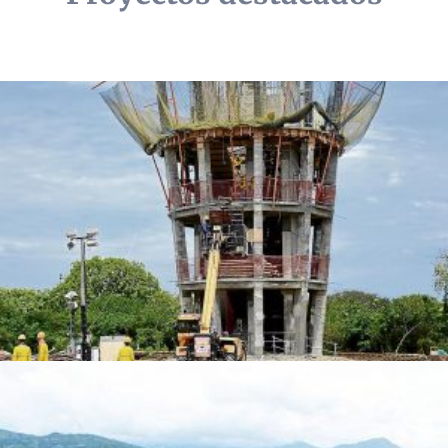
Torre Manta
Dispositivo:
Amortiguadores sísmicos
Participación:
Diseño y supervisión
Ubicación:
Ecuador