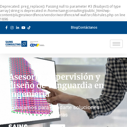
Deprecated
: preg_replace(): Passing null to parameter #3 ($subject) of type
array|string is deprecated in
/home/saingconsulting/public_html/wp-
content/plugins/wordfence/vendor/wordfence/wf-waf/src/lib/rules.php
on line
1896
Blog
Contáctanos
Asesoría, supervisión y
diseño de vanguardia en
ingeniería
Trabajamos para brindarte soluciones
integrales e innovadoras