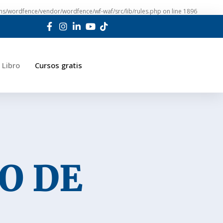
ns/wordfence/vendor/wordfence/wf-waf/src/lib/rules.php
on line
1896
Libro
Cursos gratis
O DE