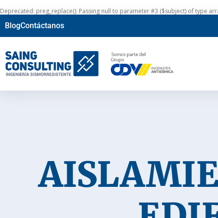
Deprecated
: preg_replace(): Passing null to parameter #3 ($subject) of type ar
Blog
Contáctanos
AISLAMIE
EDI