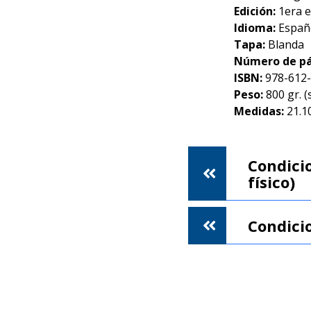
Edición:
1era e
Idioma:
Españ
Tapa:
Blanda
Número de pá
ISBN:
978-612
Peso:
800 gr. (
Medidas:
21.10
Condicio
físico)
Condici