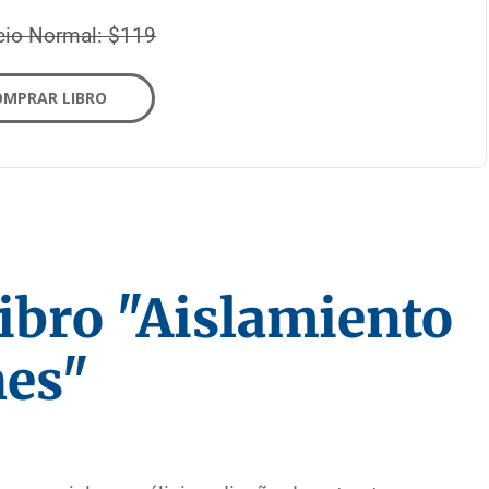
cio Normal: $119
OMPRAR LIBRO
ibro "Aislamiento
nes"