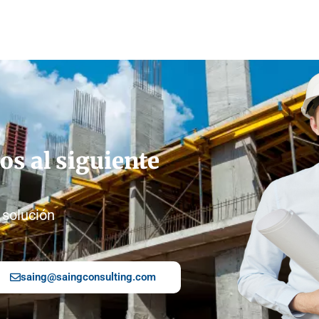
os al siguiente
 solución
saing@saingconsulting.com