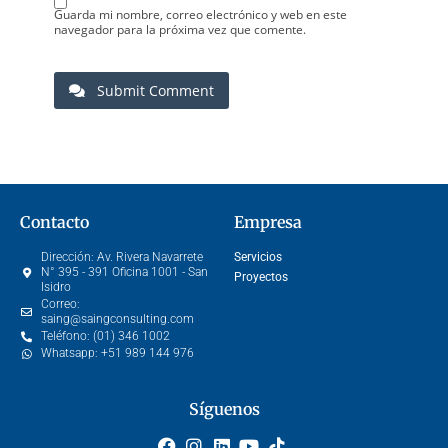
Guarda mi nombre, correo electrónico y web en este
navegador para la próxima vez que comente.
Submit Comment
Contacto
Empresa
Dirección:
Av. Rivera Navarrete
Servicios
N° 395 - 391 Oficina 1001 - San
Proyectos
Isidro
Correo:
saing@saingconsulting.com
Teléfono:
(01) 346 1002
Whatsapp:
+51 989 144 976
Síguenos