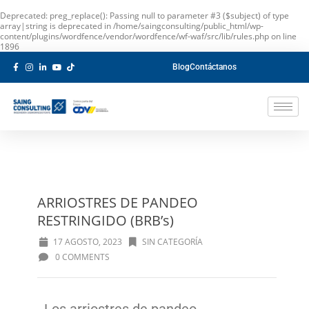
Deprecated
: preg_replace(): Passing null to parameter #3 ($subject) of type
array|string is deprecated in
/home/saingconsulting/public_html/wp-
content/plugins/wordfence/vendor/wordfence/wf-waf/src/lib/rules.php
on line
1896
Blog
Contáctanos
ARRIOSTRES DE PANDEO
RESTRINGIDO (BRB’s)
17 AGOSTO, 2023
SIN CATEGORÍA
0 COMMENTS