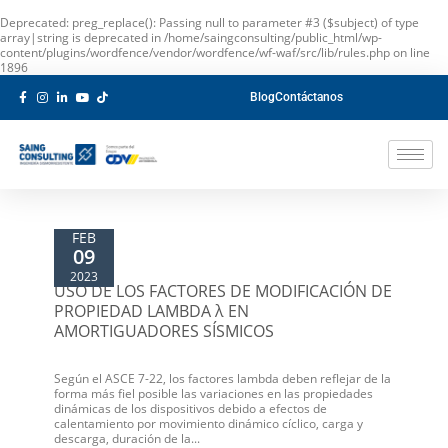
Deprecated
: preg_replace(): Passing null to parameter #3 ($subject) of type
array|string is deprecated in
/home/saingconsulting/public_html/wp-
content/plugins/wordfence/vendor/wordfence/wf-waf/src/lib/rules.php
on line
1896
Blog
Contáctanos
FEB
09
2023
USO DE LOS FACTORES DE MODIFICACIÓN DE
PROPIEDAD LAMBDA λ EN
AMORTIGUADORES SÍSMICOS
Según el ASCE 7-22, los factores lambda deben reflejar de la
forma más fiel posible las variaciones en las propiedades
dinámicas de los dispositivos debido a efectos de
calentamiento por movimiento dinámico cíclico, carga y
descarga, duración de la...