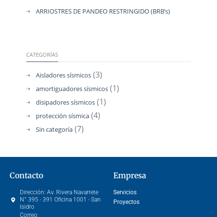
ARRIOSTRES DE PANDEO RESTRINGIDO (BRB’s)
CATEGORÍAS
(3)
Aisladores sísmicos
(1)
amortiguadores sísmicos
(1)
disipadores sísmicos
(4)
protección sísmica
(7)
Sin categoría
Contacto
Empresa
Dirección:
Av. Rivera Navarrete
Servicios
N° 395 - 391 Oficina 1001 - San
Proyectos
Isidro
Correo: