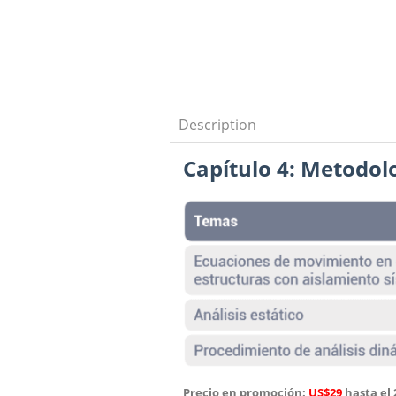
Description
Capítulo 4: Metodol
Precio en promoción:
US$29
hasta el 