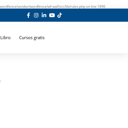
wordfence/vendor/wordfence/wf-waf/src/lib/rules.php
on line
1896
Libro
Cursos gratis
2