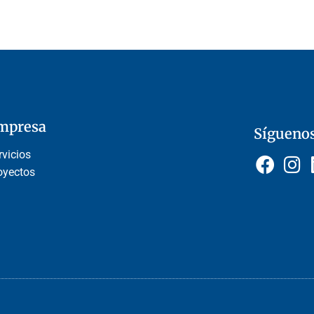
mpresa
Sígueno
rvicios
oyectos