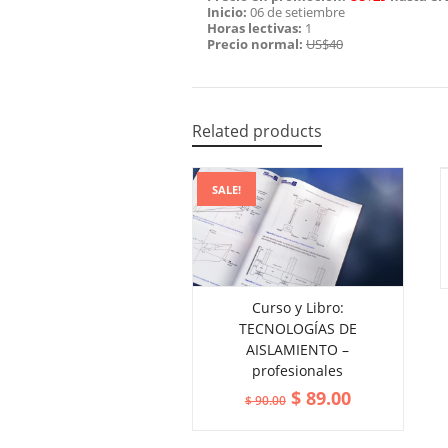
Inicio:
06 de setiembre
Horas lectivas:
1
Precio normal:
US$40
Related products
SALE!
Curso y Libro:
TECNOLOGÍAS DE
ADD TO CART
VIEW MORE
AISLAMIENTO –
profesionales
$
89.00
$
90.00