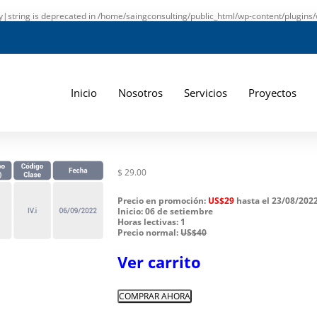
ay|string is deprecated in
/home/saingconsulting/public_html/wp-content/plugins/
Inicio
Nosotros
Servicios
Proyectos
$
29.00
Precio en promoción:
US$29
hasta el 23/08/202
Inicio:
06 de setiembre
Horas lectivas:
1
Precio normal:
US$40
Ver carrito
COMPRAR AHORA