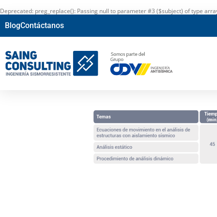
Deprecated
: preg_replace(): Passing null to parameter #3 ($subject) of type arr
Blog
Contáctanos