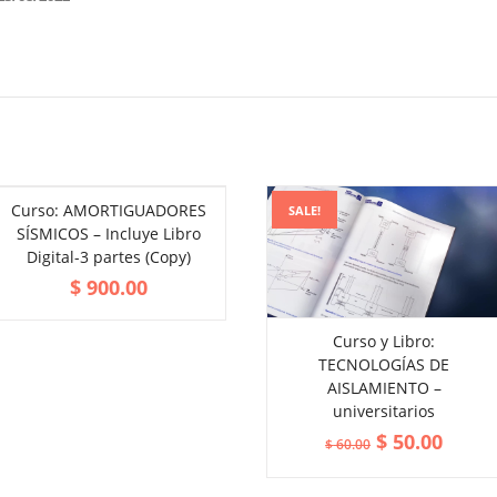
Curso: AMORTIGUADORES
SALE!
SÍSMICOS – Incluye Libro
Digital-3 partes (Copy)
$
900.00
Curso y Libro:
TECNOLOGÍAS DE
ADD TO CART
VIEW MORE
AISLAMIENTO –
universitarios
$
50.00
$
60.00