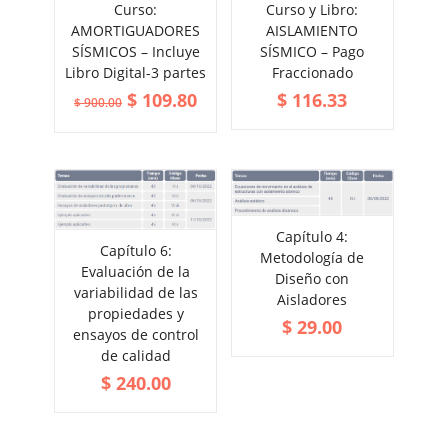
Curso:
Curso y Libro:
AMORTIGUADORES
AISLAMIENTO
SÍSMICOS – Incluye
SÍSMICO – Pago
Libro Digital-3 partes
Fraccionado
$
109.80
$
116.33
$
900.00
Capítulo 4:
Capítulo 6:
ADD TO CART
Metodología de
ADD TO CART
VIEW MORE
Evaluación de la
Diseño con
VIEW MORE
variabilidad de las
Aisladores
propiedades y
$
29.00
ensayos de control
de calidad
$
240.00