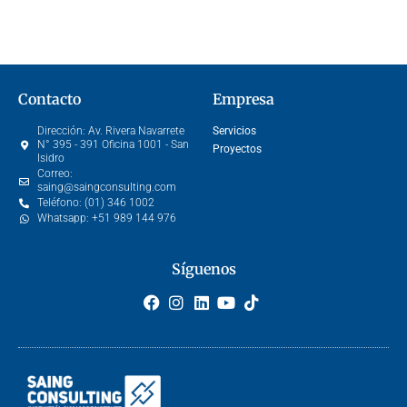
Contacto
Empresa
Dirección:
Av. Rivera Navarrete
Servicios
N° 395 - 391 Oficina 1001 - San
Proyectos
Isidro
Correo:
saing@saingconsulting.com
Teléfono:
(01) 346 1002
Whatsapp:
+51 989 144 976
Síguenos