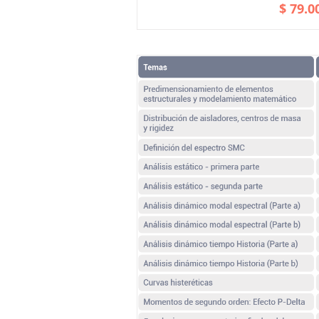
ADD TO CART
$
79.0