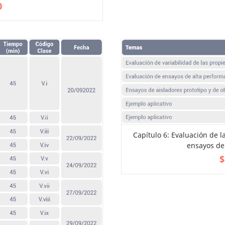
VIEW MORE
0
Capítulo 6: Evaluación de l
ensayos de 
ADD TO CART
$