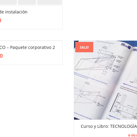
 de instalación
VIEW MORE
0
CO – Paquete corporativo 2
SALE!
0
Curso y Libro: TECNOLOGÍA
ADD TO CART
$
90.