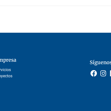
mpresa
Sígueno
rvicios
oyectos