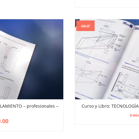
SALE!
LAMIENTO – profesionales –
Curso y Libro: TECNOLOGÍA
VIEW MORE
ADD TO CART
$
60.
.00