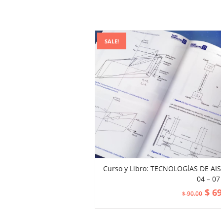
SALE!
Curso y Libro: TECNOLOGÍAS DE AIS
04 – 07
ADD TO CART
$
69
$
90.00