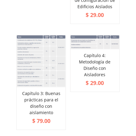
de configuración de
VIEW MORE
Edificios Aislados
$
29.00
Capítulo 4:
ADD TO CART
Metodología de
VIEW MORE
Diseño con
Aisladores
$
29.00
Capítulo 3: Buenas
ADD TO CART
prácticas para el
VIEW MORE
diseño con
aislamiento
$
79.00