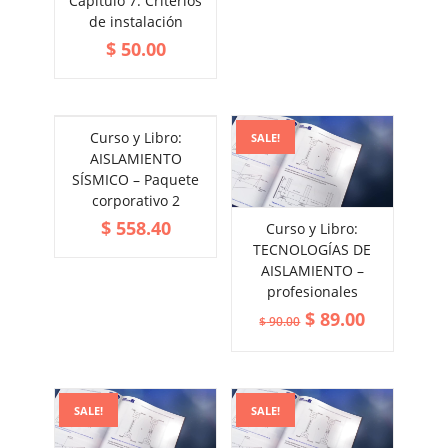
Capítulo 7: Criterios
ADD TO CART
de instalación
VIEW MORE
$
50.00
Curso y Libro:
SALE!
AISLAMIENTO
SÍSMICO – Paquete
corporativo 2
$
558.40
Curso y Libro:
ADD TO CART
TECNOLOGÍAS DE
VIEW MORE
AISLAMIENTO –
profesionales
$
89.00
$
90.00
SALE!
SALE!