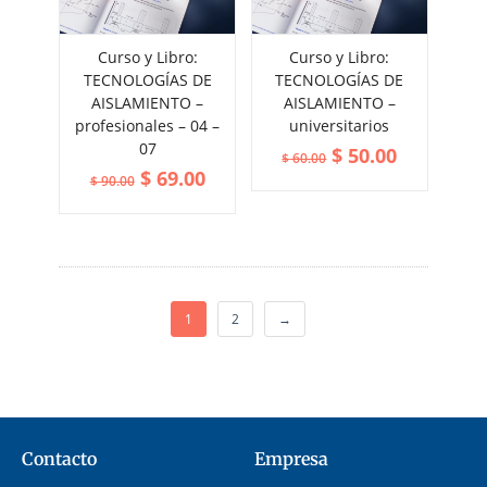
Curso y Libro:
Curso y Libro:
ADD TO CART
ADD TO CART
TECNOLOGÍAS DE
TECNOLOGÍAS DE
VIEW MORE
VIEW MORE
AISLAMIENTO –
AISLAMIENTO –
profesionales – 04 –
universitarios
07
$
50.00
$
60.00
$
69.00
$
90.00
1
2
→
Contacto
Empresa