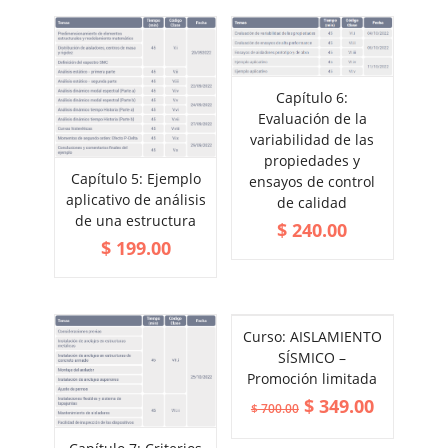
Capítulo 6:
ADD TO CART
Evaluación de la
VIEW MORE
variabilidad de las
propiedades y
Capítulo 5: Ejemplo
ensayos de control
ADD TO CART
aplicativo de análisis
de calidad
VIEW MORE
de una estructura
$
240.00
$
199.00
Curso: AISLAMIENTO
SÍSMICO –
Promoción limitada
$
349.00
$
700.00