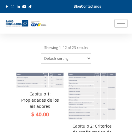
Blog
Contáctanos
Showing 1–12 of 23 results
Capítulo 1:
ADD TO CART
Propiedades de los
VIEW MORE
aisladores
$
40.00
Capítulo 2: Criterios
ADD TO CART