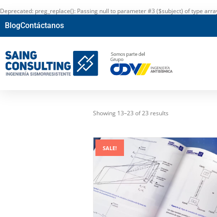
Deprecated
: preg_replace(): Passing null to parameter #3 ($subject) of type arr
Blog
Contáctanos
Showing 13–23 of 23 results
SALE!