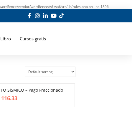
wordfence/vendor/wordfence/wf-waf/src/lib/rules.php
on line
1896
Libro
Cursos gratis
NTO SÍSMICO – Pago Fraccionado
116.33