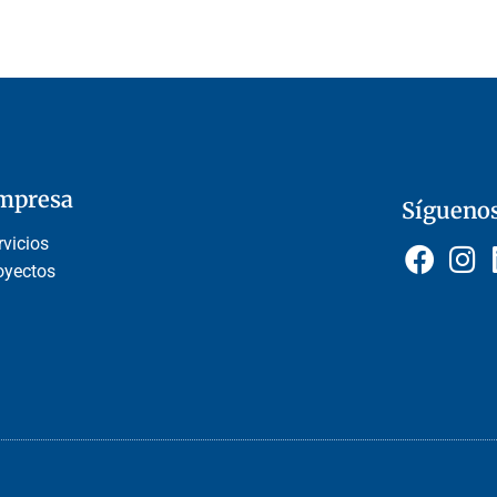
mpresa
Sígueno
rvicios
oyectos