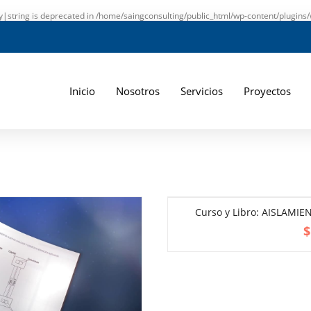
ay|string is deprecated in
/home/saingconsulting/public_html/wp-content/plugins/
Inicio
Nosotros
Servicios
Proyectos
Curso y Libro: AISLAMIE
$