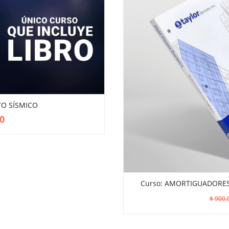
TO SÍSMICO
VIEW MORE
0
Curso: AMORTIGUADORES S
ADD TO CART
$
900.