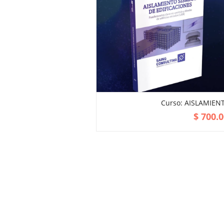
Curso: AISLAMIEN
ADD TO CART
$
700.0