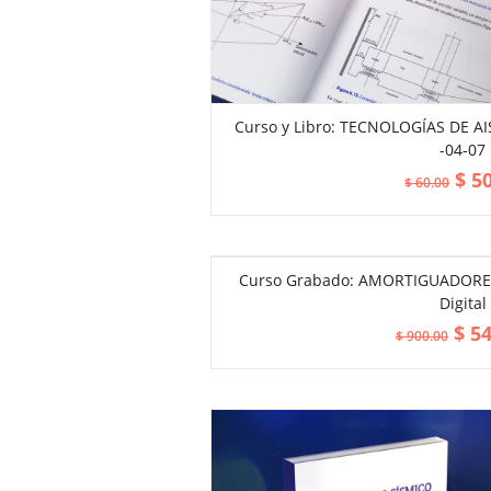
Curso y Libro: TECNOLOGÍAS DE AI
-04-07
ADD TO CART
$
50
$
60.00
Curso Grabado: AMORTIGUADORES 
Digital
$
54
$
900.00