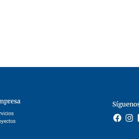
mpresa
Sígueno
rvicios
oyectos