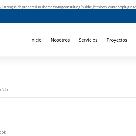
ay|string is deprecated in
/home/saingconsulting/public_html/wp-content/plugins/
Inicio
Nosotros
Servicios
Proyectos
ENTS
book