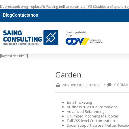
Deprecated
: preg_replace(): Passing null to parameter #3 ($subject) of type arr
Blog
Contáctanos
[layerslider id=""]
Garden
/
/
0 COMM
29 NOVIEMBRE, 2018
Email Ticketing
Business rules & automations
Advanced Rebranding
Unlimited incoming Mailboxes
Full CSS-level Customization
Social Support across Twitter, Face