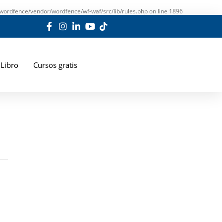
wordfence/vendor/wordfence/wf-waf/src/lib/rules.php
on line
1896
Libro
Cursos gratis