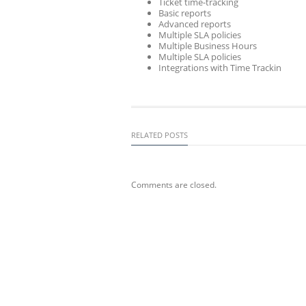
Ticket time-tracking
Basic reports
Advanced reports
Multiple SLA policies
Multiple Business Hours
Multiple SLA policies
Integrations with Time Trackin
RELATED POSTS
Comments are closed.