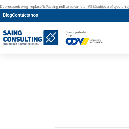
Deprecated
: preg_replace(): Passing null to parameter #3 ($subject) of type arr
Blog
Contáctanos