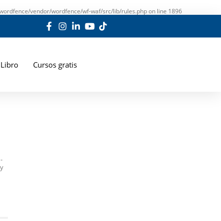
wordfence/vendor/wordfence/wf-waf/src/lib/rules.php
on line
1896
Libro
Cursos gratis
-
 y