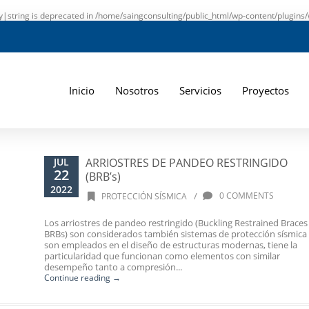
ay|string is deprecated in
/home/saingconsulting/public_html/wp-content/plugins/
Inicio
Nosotros
Servicios
Proyectos
JUL
ARRIOSTRES DE PANDEO RESTRINGIDO
22
(BRB’s)
2022
/
0 COMMENTS
PROTECCIÓN SÍSMICA
Los arriostres de pandeo restringido (Buckling Restrained Braces 
BRBs) son considerados también sistemas de protección sísmica
son empleados en el diseño de estructuras modernas, tiene la
particularidad que funcionan como elementos con similar
desempeño tanto a compresión...
Continue reading →