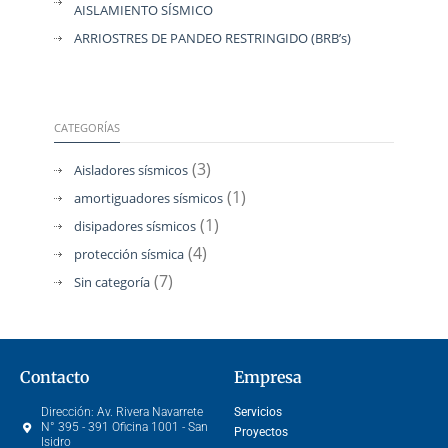
AISLAMIENTO SÍSMICO
ARRIOSTRES DE PANDEO RESTRINGIDO (BRB’s)
CATEGORÍAS
(3)
Aisladores sísmicos
(1)
amortiguadores sísmicos
(1)
disipadores sísmicos
(4)
protección sísmica
(7)
Sin categoría
Contacto
Empresa
Dirección:
Av. Rivera Navarrete
Servicios
N° 395 - 391 Oficina 1001 - San
Proyectos
Isidro