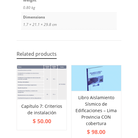
Weight
0.80 kg
Dimensions
1.7 × 21.1 × 29.8 cm
Related products
Libro Aislamiento
ADD TO CART
Sísmico de
Capítulo 7: Criterios
VIEW MORE
Edificaciones – Lima
ADD TO CART
de instalación
VIEW MORE
Provincia CON
$
50.00
cobertura
$
98.00