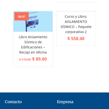
Curso y Libro:
SALE!
AISLAMIENTO
SÍSMICO – Paquete
corporativo 2
Libro Aislamiento
$
558.40
ADD TO CART
Sísmico de
VIEW MORE
Edificaciones –
Recojo en oficina
$
89.00
$
119.00
Contacto
Empresa