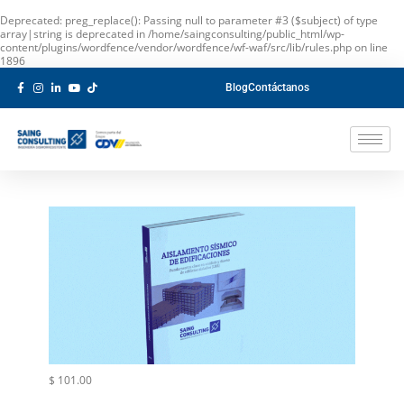
Deprecated
: preg_replace(): Passing null to parameter #3 ($subject) of type
array|string is deprecated in
/home/saingconsulting/public_html/wp-
content/plugins/wordfence/vendor/wordfence/wf-waf/src/lib/rules.php
on line
1896
Blog
Contáctanos
$
101.00