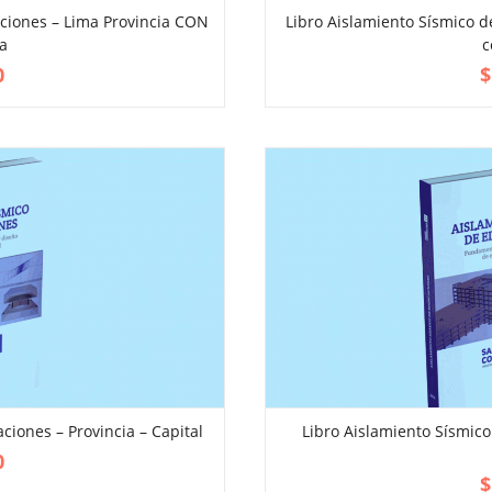
aciones – Lima Provincia CON
Libro Aislamiento Sísmico d
ra
c
VIEW MORE
ADD TO CART
0
$
aciones – Provincia – Capital
Libro Aislamiento Sísmico
VIEW MORE
ADD TO CART
0
$