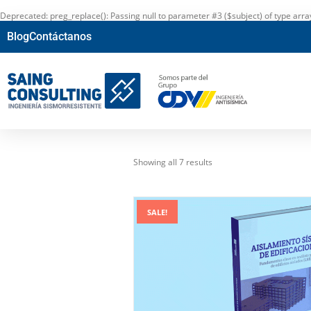
Deprecated
: preg_replace(): Passing null to parameter #3 ($subject) of type arr
Blog
Contáctanos
Showing all 7 results
SALE!