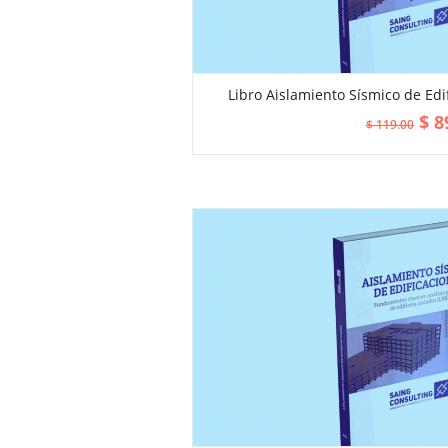
Libro Aislamiento Sísmico de Edi
ADD TO CART
$
8
$
119.00