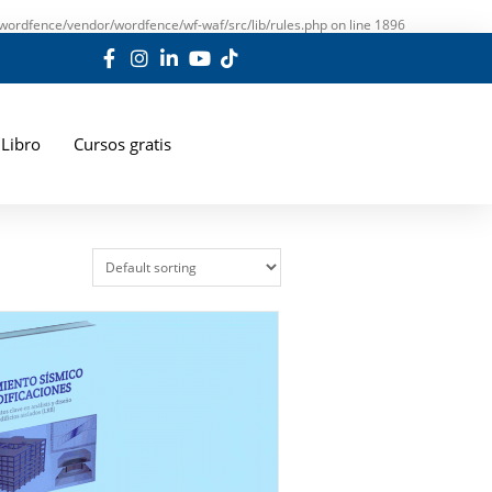
wordfence/vendor/wordfence/wf-waf/src/lib/rules.php
on line
1896
Libro
Cursos gratis