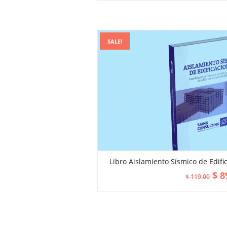
SALE!
Libro Aislamiento Sísmico de Edifi
ADD TO CART
$
8
$
119.00