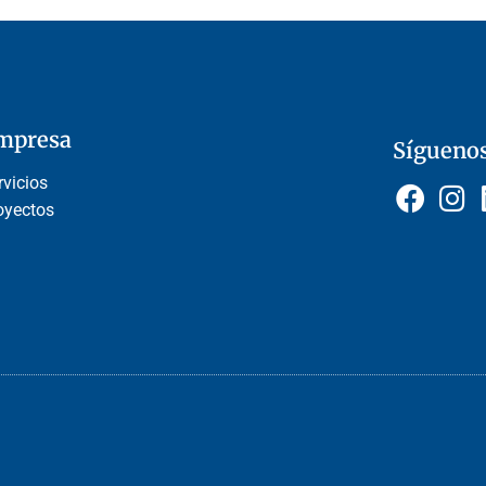
mpresa
Sígueno
rvicios
oyectos