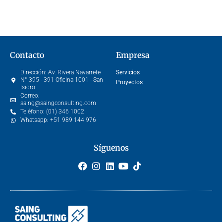
Contacto
Empresa
Dirección:
Av. Rivera Navarrete
Servicios
N° 395 - 391 Oficina 1001 - San
Proyectos
Isidro
Correo:
saing@saingconsulting.com
Teléfono:
(01) 346 1002
Whatsapp:
+51 989 144 976
Síguenos