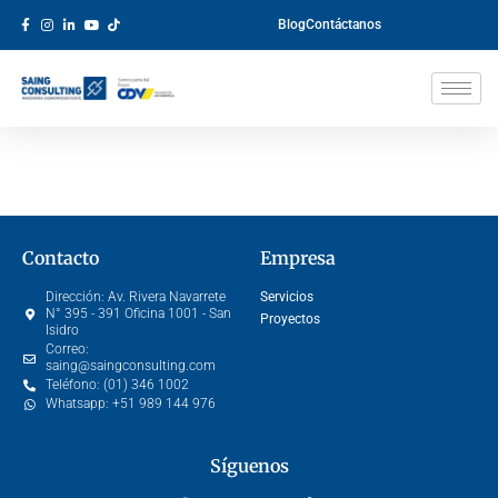
Blog
Contáctanos
Contacto
Empresa
Dirección:
Av. Rivera Navarrete
Servicios
N° 395 - 391 Oficina 1001 - San
Proyectos
Isidro
Correo:
saing@saingconsulting.com
Teléfono:
(01) 346 1002
Whatsapp:
+51 989 144 976
Síguenos