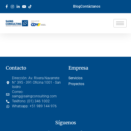
Blog
Contáctanos
Contacto
Empresa
Dirección:
Av. Rivera Navarrete
Servicios
N° 395 - 391 Oficina 1001 - San
Proyectos
Isidro
Correo:
saing@saingconsulting.com
Teléfono:
(01) 346 1002
Whatsapp:
+51 989 144 976
Síguenos