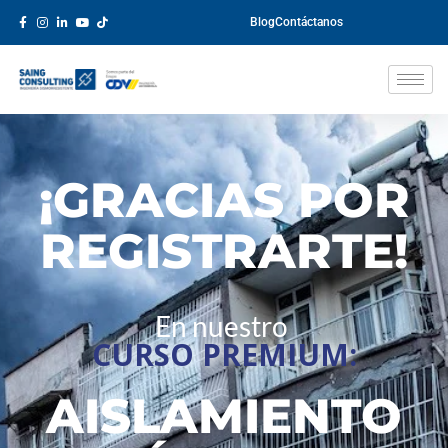
Blog
Contáctanos
¡GRACIAS POR
REGISTRARTE!
En nuestro
CURSO PREMIUM:
AISLAMIENTO