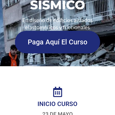
SÍSMICO
En diseño de edificios aislados
elastoméricos y friccionales
Paga Aquí El Curso
INICIO CURSO
23 DE MAYO