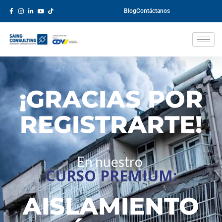
Blog
Contáctanos
¡GRACIAS POR
REGISTRARTE!
En nuestro
CURSO PREMIUM:
AISLAMIENTO