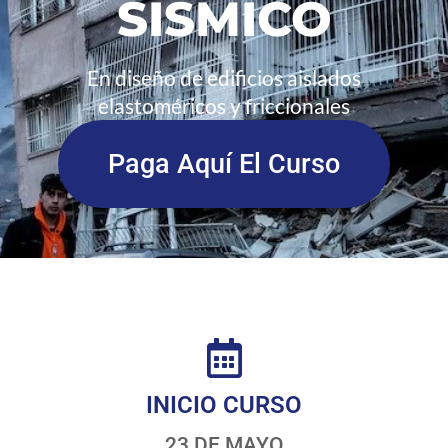
SÍSMICO
En diseño de edificios aislados
elastoméricos y friccionales
Paga Aquí El Curso
INICIO CURSO
23 DE MAYO