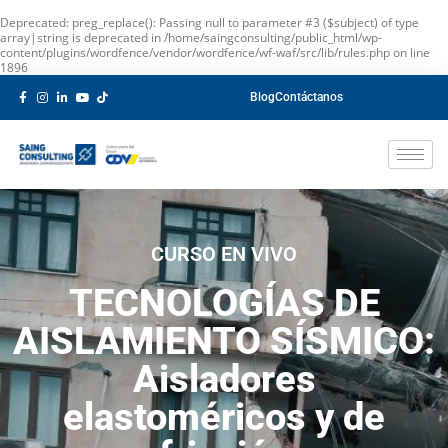
Deprecated
: preg_replace(): Passing null to parameter #3 ($subject) of type
array|string is deprecated in
/home/saingconsulting/public_html/wp-
content/plugins/wordfence/vendor/wordfence/wf-waf/src/lib/rules.php
on line
1896
Blog
Contáctanos
CURSO EN VIVO
TECNOLOGÍAS DE
AISLAMIENTO SÍSMICO:
Aisladores
elastoméricos y de