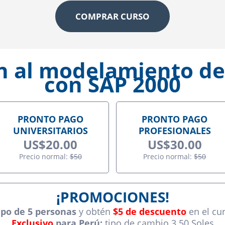
COMPRAR CURSO
n al modelamiento de
con SAP 2000
PRONTO PAGO
PRONTO PAGO
UNIVERSITARIOS
PROFESIONALES
US$20.00
US$30.00
Precio normal:
$50
Precio normal:
$50
¡PROMOCIONES!
po de 5 personas
y obtén
$5 de descuento
en el cu
Exclusivo
para Perú:
tipo de cambio 3.50 Soles