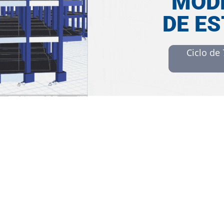
MOD
DE E
Ciclo de
FECHAS
HORARIO
18 OCT
19:00 Hrs
10 NOV
22 NOV
(Hora Perú)