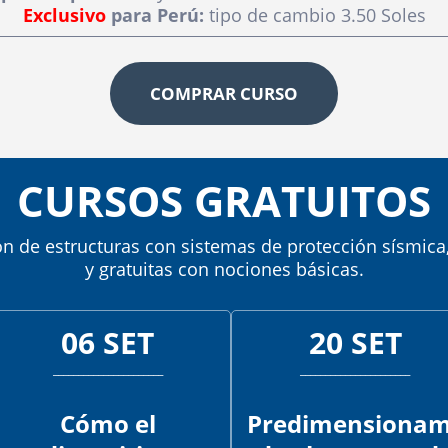
Exclusivo
para Perú:
tipo de cambio 3.50 Soles
COMPRAR CURSO
CURSOS GRATUITOS
n de estructuras con sistemas de protección sísmica
y gratuitas con nociones básicas.
06 SET
20 SET
______________________
______________________
Cómo el
Predimensionam