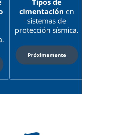
e
Tipos de
o
cimentación
en
sistemas de
protección sísmica.
a.
______
Próximamente