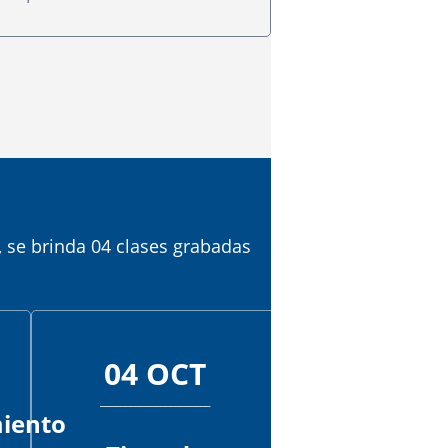
, se brinda 04 clases grabadas
04 OCT
______________________
iento