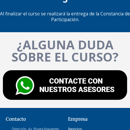
Al finalizar el curso se realizará la entrega de la Constancia de
Participación.
¿ALGUNA DUDA
SOBRE EL CURSO?
Contacto
Empresa
Dirección:
Av. Rivera Navarrete
Servicios