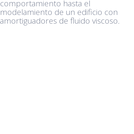
comportamiento hasta el
modelamiento de un edificio con
amortiguadores de fluido viscoso.
TEMARIO DEL CURSO
Capítulo 1: Amortiguadores de fluido viscoso.
Conceptos generales, características y propiedades
Definiciones básicas
Características de los amortiguadores de fluido viscoso
Propiedades de los amortiguadores de fluido viscoso
Modelamiento matemático
Capítulo 2: Configuración de disipadores: Diagonal,
chevron, toggle brace, entre otros
Tipos de configuración de amortiguadores en edificaciones
Eficiencia de configuración de disipadores
Análisis comparativo entre configuraciones