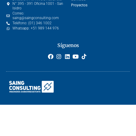
N° 395 - 391 Oficina 1001 - San
Proyectos
Isidro
Correo:
saing@saingconsulting.com
Teléfono:
(01) 346 1002
Whatsapp:
+51 989 144 976
Síguenos