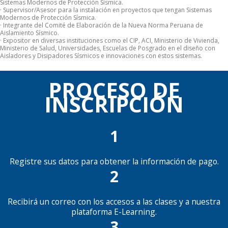
Sistemas Modernos de Protección Sísmica.
· Supervisor/Asesor para la instalación en proyectos que tengan Sistemas
Modernos de Protección Sísmica.
· Integrante del Comité de Elaboración de la Nueva Norma Peruana de
Aislamiento Sísmico.
· Expositor en diversas instituciones como el CIP, ACI, Ministerio de Vivienda,
Ministerio de Salud, Universidades, Escuelas de Posgrado en el diseño con
Aisladores y Disipadores Sísmicos e innovaciones con estos sistemas.
PROCESO DE
INSCRIPCIÓN
1
Registre sus datos para obtener la información de pago.
2
Recibirá un correo con los accesos a las clases y a nuestra
plataforma E-Learning.
3