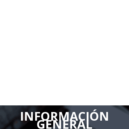
Instalación de amortiguadores sísmicos, casos y experiencias
Requerimientos técnicos de la estructura metálica
complementaria
Soluciones en caso de requerimientos especiales de cortafuego
Integración a la arquitectura
Capítulo 8: Comentarios a las normativas y guías
Comentarios al ASCE 7-22
Comentarios al ASCE 41-17
Comentarios al FEMA P-1051
Capítulo 9: Amortiguadores de fluido viscoso frente a
otras tecnologías de protección sísmica
Amortiguadores de fluido viscoso y arriostres de pandeo
restringido
Amortiguadores de fluido viscoso y muros de fluido viscoso
Amortiguadores de fluido viscoso y aisladores sísmicos
INFORMACIÓN
GENERAL